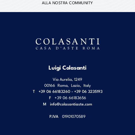
ALLA NOSTRA COMMUNITY
Luigi Colasanti
Via Aurelia, 1249
00166
Roma
,
Lazio
,
Italy
T
+39 06 66183260 - +39 06 3235193
F
+39 06 66183656
M
info@colasantiaste.com
P.IVA
01901070589