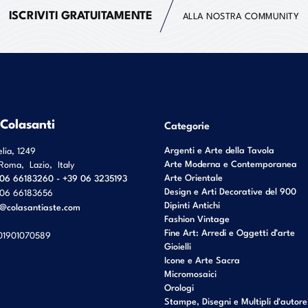
ISCRIVITI GRATUITAMENTE
ALLA NOSTRA COMMUNITY
 Colasanti
Categorie
Argenti e Arte della Tavola
elia, 1249
Arte Moderna e Contemporanea
Roma
,
Lazio
,
Italy
Arte Orientale
06 66183260 - +39 06 3235193
Design e Arti Decorative del 900
06 66183656
Dipinti Antichi
o@colasantiaste.com
Fashion Vintage
Fine Art: Arredi e Oggetti d’arte
01901070589
Gioielli
Icone e Arte Sacra
Micromosaici
Orologi
Stampe, Disegni e Multipli d'autore