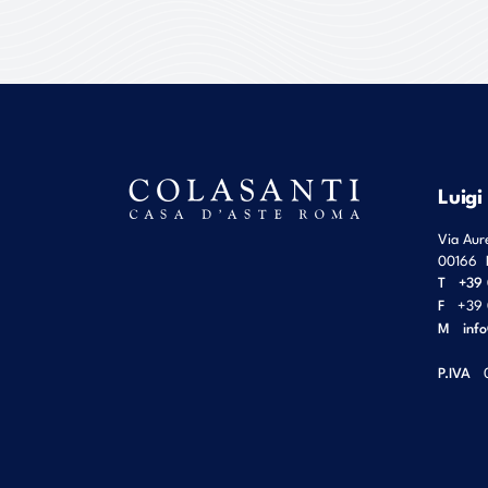
Luigi
Via Aur
00166
T
+39 
F
+39 
M
inf
P.IVA