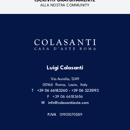
ALLA NOSTRA COMMUNITY
Luigi Colasanti
Via Aurelia, 1249
00166
Roma
,
Lazio
,
Italy
T
+39 06 66183260 - +39 06 3235193
F
+39 06 66183656
M
info@colasantiaste.com
P.IVA
01901070589