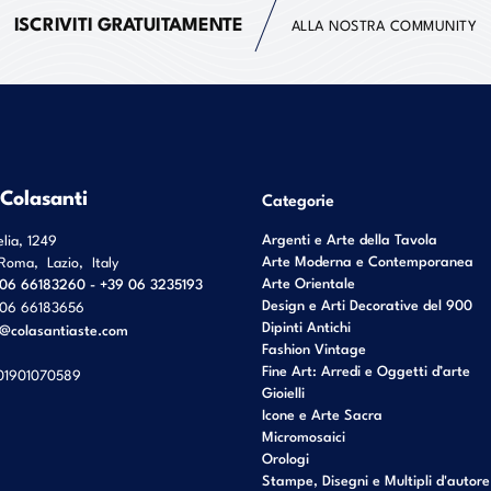
ISCRIVITI GRATUITAMENTE
ALLA NOSTRA COMMUNITY
 Colasanti
Categorie
Argenti e Arte della Tavola
elia, 1249
Arte Moderna e Contemporanea
Roma
,
Lazio
,
Italy
Arte Orientale
06 66183260 - +39 06 3235193
Design e Arti Decorative del 900
06 66183656
Dipinti Antichi
o@colasantiaste.com
Fashion Vintage
Fine Art: Arredi e Oggetti d’arte
01901070589
Gioielli
Icone e Arte Sacra
Micromosaici
Orologi
Stampe, Disegni e Multipli d'autore