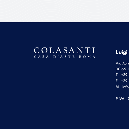
Luigi
Via Aur
00166
T
+39 
F
+39 
M
inf
P.IVA