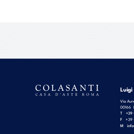
Luigi
Via Aur
00166
T
+39 
F
+39 
M
inf