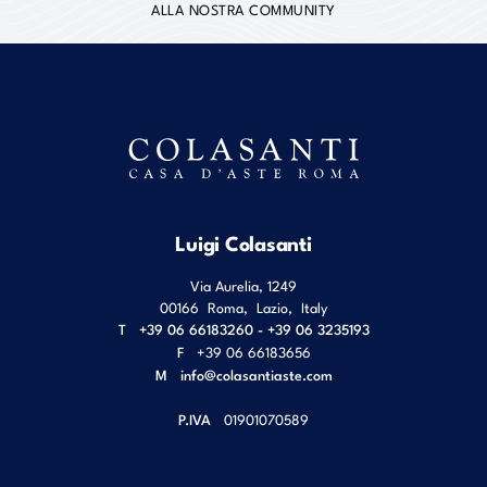
ALLA NOSTRA COMMUNITY
Luigi Colasanti
Via Aurelia, 1249
00166
Roma
,
Lazio
,
Italy
T
+39 06 66183260 - +39 06 3235193
F
+39 06 66183656
M
info@colasantiaste.com
P.IVA
01901070589