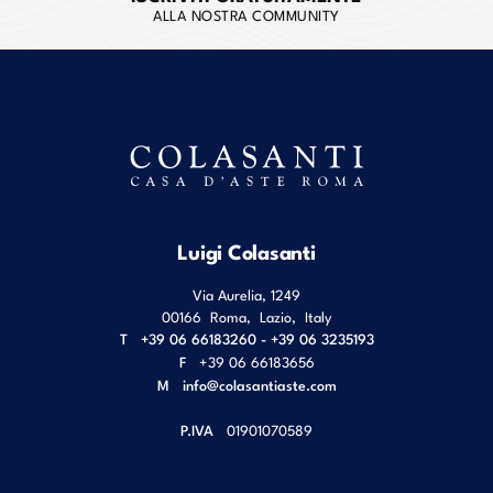
ALLA NOSTRA COMMUNITY
Luigi Colasanti
Via Aurelia, 1249
00166
Roma
,
Lazio
,
Italy
T
+39 06 66183260 - +39 06 3235193
F
+39 06 66183656
M
info@colasantiaste.com
P.IVA
01901070589