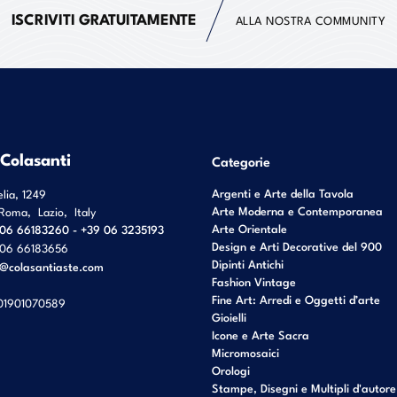
ISCRIVITI GRATUITAMENTE
ALLA NOSTRA COMMUNITY
 Colasanti
Categorie
Argenti e Arte della Tavola
elia, 1249
Arte Moderna e Contemporanea
Roma
,
Lazio
,
Italy
Arte Orientale
06 66183260 - +39 06 3235193
Design e Arti Decorative del 900
06 66183656
Dipinti Antichi
o@colasantiaste.com
Fashion Vintage
Fine Art: Arredi e Oggetti d’arte
01901070589
Gioielli
Icone e Arte Sacra
Micromosaici
Orologi
Stampe, Disegni e Multipli d'autore