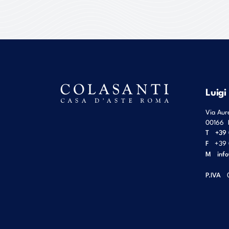
Luigi
Via Aur
00166
T
+39 
F
+39 
M
inf
P.IVA