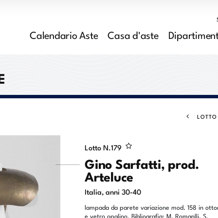
Calendario Aste
Casa d'aste
Dipartiment
E
LOTTO
Lotto N.
179
Gino Sarfatti, prod.
Arteluce
Italia, anni 30-40
lampada da parete variazione mod. 158 in otto
e vetro opalino. Bibliografia: M. Romanlli, S.