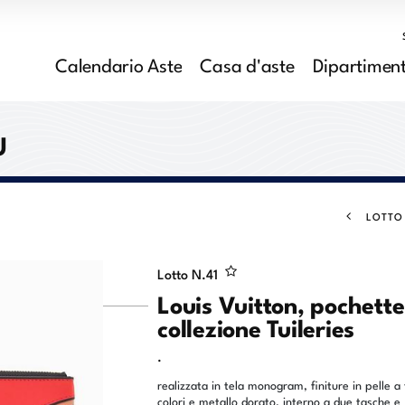
Calendario Aste
Casa d'aste
Dipartiment
U
LOTTO
Lotto N.
41
Louis Vuitton, pochette
collezione Tuileries
.
realizzata in tela monogram, finiture in pelle a 
colori e metallo dorato, interno a due tasche e