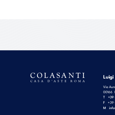
Luigi
Via Aur
00166
T
+39 
F
+39 
M
inf