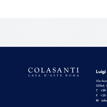
Luigi
Via Aur
00166
T
+39 
F
+39 
M
inf