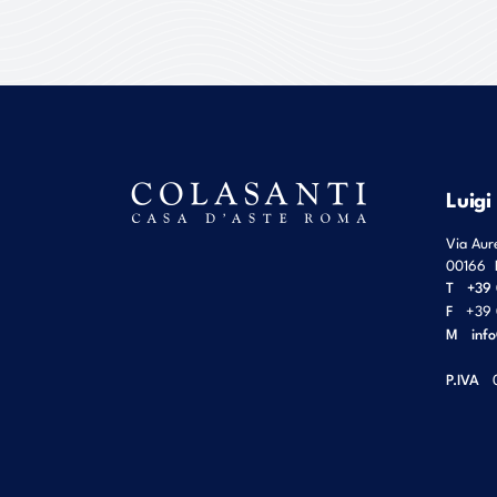
Luigi
Via Aur
00166
T
+39 
F
+39 
M
inf
P.IVA