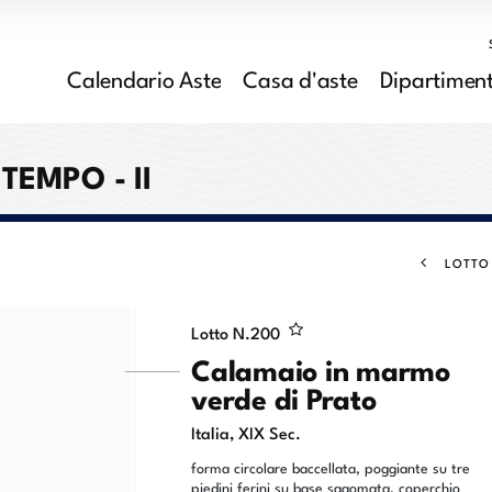
Calendario Aste
Casa d'aste
Dipartiment
TEMPO - II
LOTTO
Lotto N.
200
Calamaio in marmo
verde di Prato
Italia, XIX Sec.
forma circolare baccellata, poggiante su tre
piedini ferini su base sagomata, coperchio