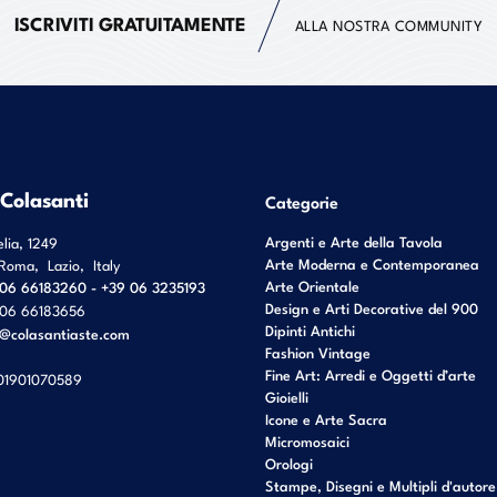
ISCRIVITI GRATUITAMENTE
ALLA NOSTRA COMMUNITY
 Colasanti
Categorie
Argenti e Arte della Tavola
elia, 1249
Arte Moderna e Contemporanea
Roma
,
Lazio
,
Italy
Arte Orientale
06 66183260 - +39 06 3235193
Design e Arti Decorative del 900
06 66183656
Dipinti Antichi
o@colasantiaste.com
Fashion Vintage
Fine Art: Arredi e Oggetti d’arte
01901070589
Gioielli
Icone e Arte Sacra
Micromosaici
Orologi
Stampe, Disegni e Multipli d'autore