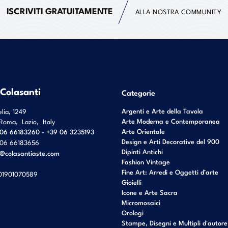
ISCRIVITI GRATUITAMENTE
ALLA NOSTRA COMMUNITY
 Colasanti
Categorie
Argenti e Arte della Tavola
elia, 1249
Arte Moderna e Contemporanea
Roma
,
Lazio
,
Italy
Arte Orientale
06 66183260 - +39 06 3235193
Design e Arti Decorative del 900
06 66183656
Dipinti Antichi
o@colasantiaste.com
Fashion Vintage
Fine Art: Arredi e Oggetti d’arte
01901070589
Gioielli
Icone e Arte Sacra
Micromosaici
Orologi
Stampe, Disegni e Multipli d'autore