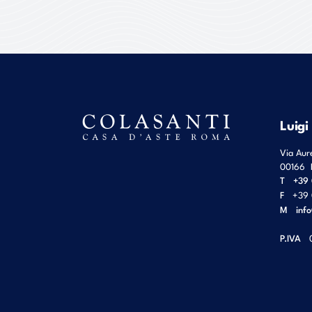
Luigi
Via Aur
00166
T
+39 
F
+39 
M
inf
P.IVA