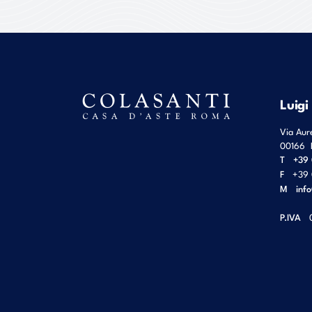
Luigi
Via Aur
00166
T
+39 
F
+39 
M
inf
P.IVA