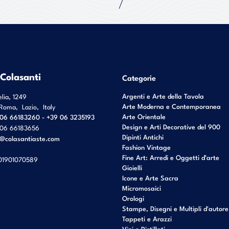
 Colasanti
Categorie
Argenti e Arte della Tavola
elia, 1249
Arte Moderna e Contemporanea
Roma
,
Lazio
,
Italy
Arte Orientale
06 66183260 - +39 06 3235193
Design e Arti Decorative del 900
06 66183656
Dipinti Antichi
o@colasantiaste.com
Fashion Vintage
Fine Art: Arredi e Oggetti d’arte
01901070589
Gioielli
Icone e Arte Sacra
Micromosaici
Orologi
Stampe, Disegni e Multipli d'autore
Tappeti e Arazzi
Vini e Distillati