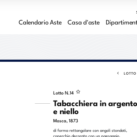
Calendario Aste
Casa d'aste
Dipartiment
LOTTO
Lotto N.
14
Tabacchiera in argent
e niello
Mosca, 1873
di forma rettangolare con angoli stondati,
coperchio decorato con un paesaggio,