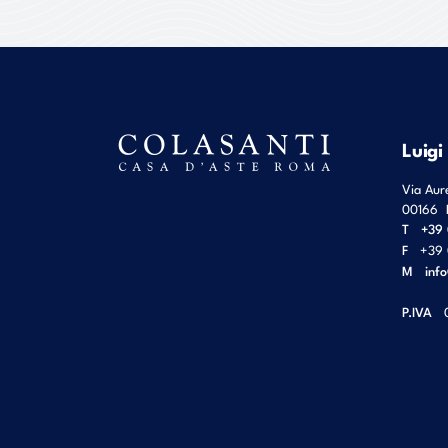
Luigi
Via Aur
00166
T
+39 
F
+39 
M
inf
P.IVA