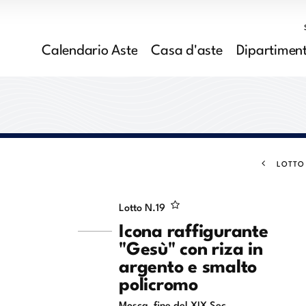
Calendario Aste
Casa d'aste
Dipartiment
LOTTO
Lotto N.
19
Icona raffigurante
"Gesù" con riza in
argento e smalto
policromo
Mosca, fine del XIX Sec.