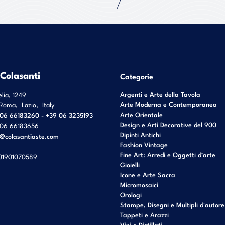
 Colasanti
Categorie
Argenti e Arte della Tavola
elia, 1249
Arte Moderna e Contemporanea
Roma
,
Lazio
,
Italy
Arte Orientale
06 66183260 - +39 06 3235193
Design e Arti Decorative del 900
06 66183656
Dipinti Antichi
o@colasantiaste.com
Fashion Vintage
Fine Art: Arredi e Oggetti d’arte
01901070589
Gioielli
Icone e Arte Sacra
Micromosaici
Orologi
Stampe, Disegni e Multipli d'autore
Tappeti e Arazzi
Vini e Distillati