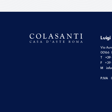
Luigi
Via Aur
00166
T
+39 
F
+39 
M
inf
P.IVA