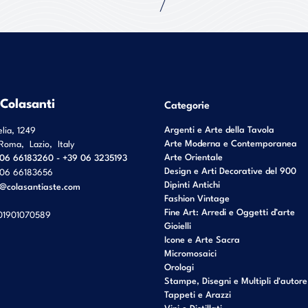
 Colasanti
Categorie
Argenti e Arte della Tavola
elia, 1249
Arte Moderna e Contemporanea
Roma
,
Lazio
,
Italy
Arte Orientale
06 66183260 - +39 06 3235193
Design e Arti Decorative del 900
06 66183656
Dipinti Antichi
o@colasantiaste.com
Fashion Vintage
Fine Art: Arredi e Oggetti d’arte
01901070589
Gioielli
Icone e Arte Sacra
Micromosaici
Orologi
Stampe, Disegni e Multipli d'autore
Tappeti e Arazzi
Vini e Distillati