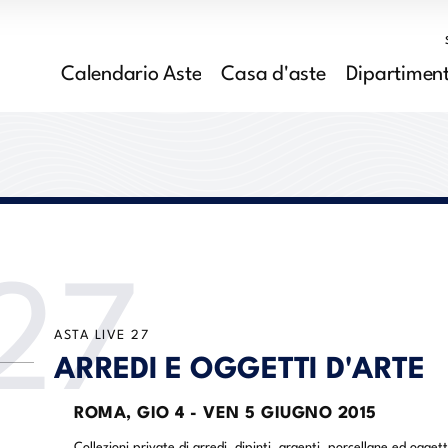
Calendario Aste
Casa d'aste
Dipartiment
27
ASTA LIVE
27
ARREDI E OGGETTI D'ARTE
ROMA,
GIO
4 -
VEN
5 GIUGNO 2015
Collezioni private di arredi, dipinti, argenti, porcellane ed oggett